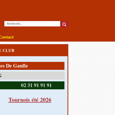
Contact
LE CLUB
 Gaulle
14390 CABOURG
02 31 91 91 91
Tournois été 2026