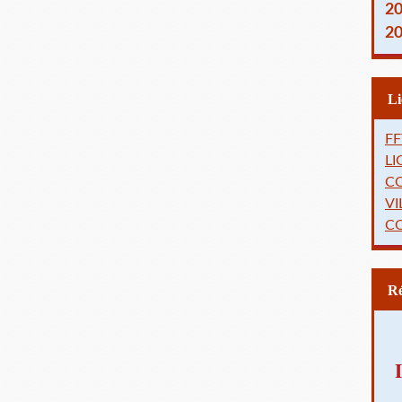
2
2
FF
L
C
VI
C