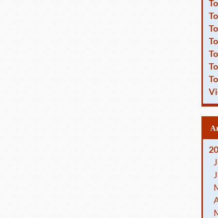
To
To
To
To
To
To
To
Vi
2
J
J
A