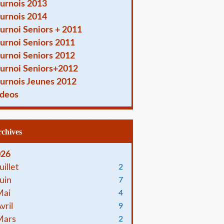
urnois 2013
urnois 2014
urnoi Seniors + 2011
urnoi Seniors 2011
urnoi Seniors 2012
urnoi Seniors+2012
urnois Jeunes 2012
deos
Archives
026
uillet
2
uin
7
Mai
4
vril
9
Mars
2