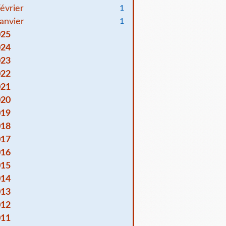
évrier
1
anvier
1
025
024
023
022
021
020
019
018
017
016
015
014
013
012
011