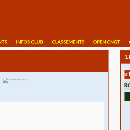
NTS
INFOS CLUB
CLASSEMENTS
OPEN CNGT
1 av Charles De