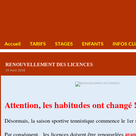
Accueil
TARIFS
STAGES
ENFANTS
INFOS CL
RENOUVELLEMENT DES LICENCES
19 Août 2018
Attention, les habitudes ont changé 
Désormais, la saison sportive tennistique commence le 1er
avan
Par conséquent,
les licences doivent être renouvelées