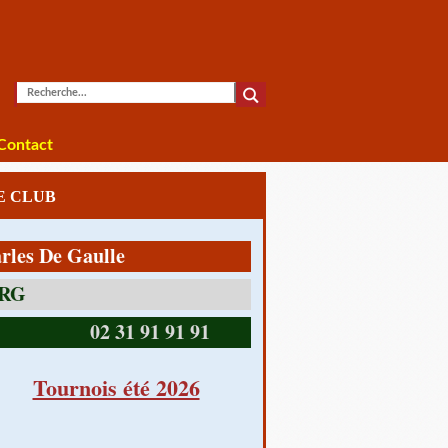
Contact
LE CLUB
 De Gaulle
02 31 91 91 91
Tournois été 2026