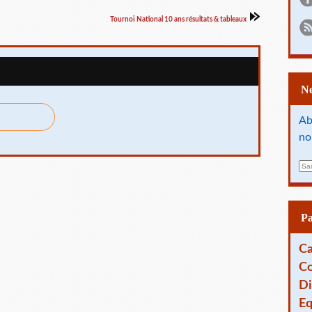
Tournoi National 10 ans résultats & tableaux
Ab
no
E
m
a
i
l
P
Ca
Co
Di
Eq