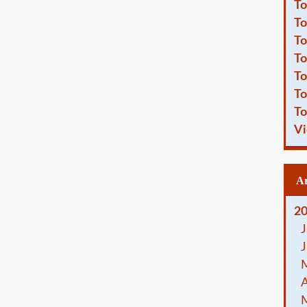
To
To
To
To
To
To
To
Vi
2
J
J
A