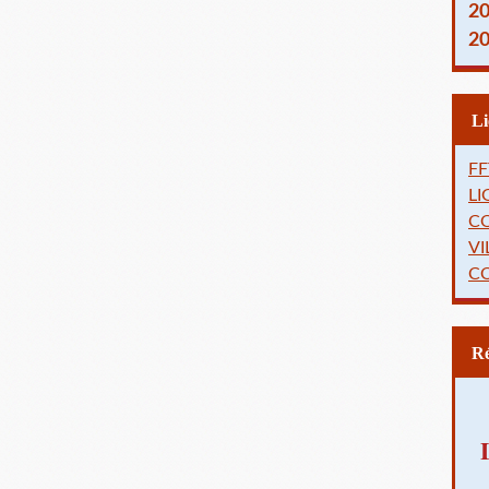
2
2
FF
L
C
VI
C