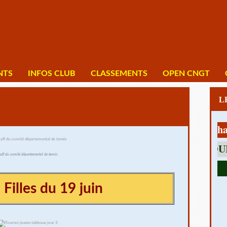
NTS
INFOS CLUB
CLASSEMENTS
OPEN CNGT
1 av Charles
14390 CABOURG
taff du comité départemental de tennis
 Filles du 19 juin