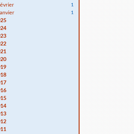
évrier
1
anvier
1
025
024
023
022
021
020
019
018
017
016
015
014
013
012
011