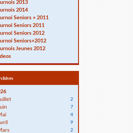
urnois 2013
urnois 2014
urnoi Seniors + 2011
urnoi Seniors 2011
urnoi Seniors 2012
urnoi Seniors+2012
urnois Jeunes 2012
deos
Archives
026
uillet
2
uin
7
Mai
4
vril
9
Mars
2