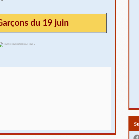
Garçons du 19 juin
S