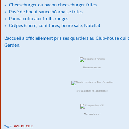
Cheeseburger ou bacon cheeseburger frites
Pavé de boeuf sauce béarnaise frites
Panna cotta aux fruits rouges
Crêpes (sucre, confitures, beure salé, Nutella)
L'accueil a officiellement pris ses quartiers au Club-house qui
Garden.
Bienvenue à Autumn
Nicolaï enregistre sa 1ère réservation
Mon premier café !
Tag(s) :
#VIE DU CLUB