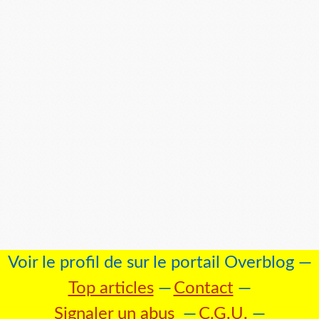
Voir le profil de
sur le portail Overblog
Top articles
Contact
Signaler un abus
C.G.U.