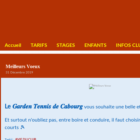
Accueil
TARIFS
STAGES
ENFANTS
INFOS CL
Meilleurs Voeux
31 Décembre 2019
Le 𝑮𝒂𝒓𝒅𝒆𝒏 𝑻𝒆𝒏𝒏𝒊𝒔 𝒅𝒆 𝑪𝒂𝒃𝒐𝒖𝒓𝒈
vous souhaite une belle 
Et surtout n'oubliez pas, entre boire et conduire, il faut choisi
courts 🎾
Tag(s) :
#VIE DU CLUB