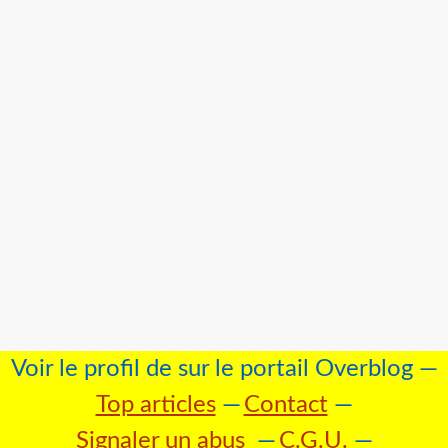
Voir le profil de
sur le portail Overblog
Top articles
Contact
Signaler un abus
C.G.U.