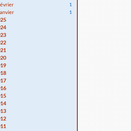
évrier
1
anvier
1
025
024
023
022
021
020
019
018
017
016
015
014
013
012
011