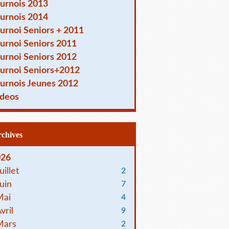
urnois 2013
urnois 2014
urnoi Seniors + 2011
urnoi Seniors 2011
urnoi Seniors 2012
urnoi Seniors+2012
urnois Jeunes 2012
deos
Archives
026
uillet
2
uin
7
Mai
4
vril
9
Mars
2