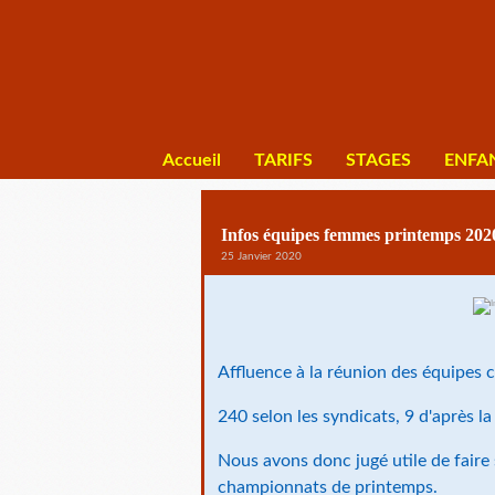
Accueil
TARIFS
STAGES
ENFA
Infos équipes femmes printemps 202
25 Janvier 2020
Affluence à la réunion des équipes c
240 selon les syndicats, 9 d'après la 
Nous avons donc jugé utile de faire 
championnats de printemps.