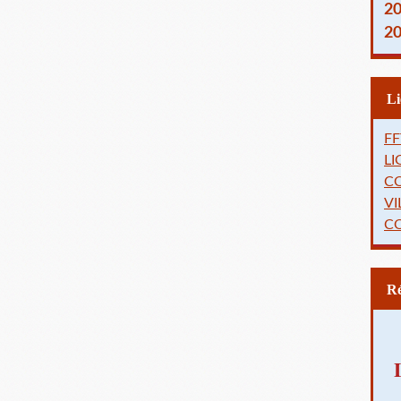
2
2
FF
L
C
VI
C