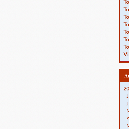
To
To
To
To
To
To
To
Vi
2
J
J
A