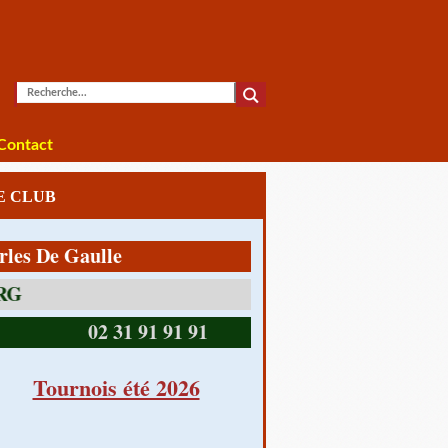
Contact
LE CLUB
De Gaulle
14390 CABOURG
02 31 91 91 91
Tournois été 2026