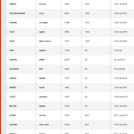
ROBERTI
Pascale
1961
15/2
15/1 en 2019
ROLLAND-MANCINI
Lucie
2007
15/3
15/3 en 2019
HAMEREL
Veronique
1958
15/3
15/3 en 2010
RAULT
Agathe
1983
15/4
15/2 en 2018
LEDUC
Marie-hélène
1967
15/5
15/4 en 2013
VERY
Sylviane
1955
30
15/3 en
RAMARD
MARIE
2005
30
30 en 2019
MAJEWSKI
EWA
2006
30
30 en 2020
LEBOEUF
Nathalie
1972
30
15/5 en 2019
HENRIET
Alexia
1982
30
15/5 en 2019
COLLET
Christiane
1957
30
15/5 en 2015
BILLOUIN
Nathalie
1970
30
15/3 en 2016
LISTOIR
Armelle
1969
30/1
30/1 en 2015
GAUGAIN
Anne-marie
1945
30/1
15/3 en 2012