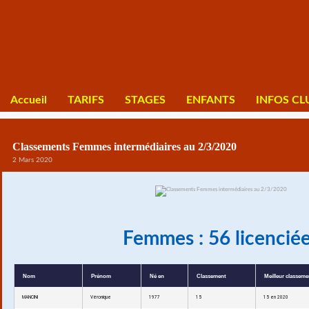
Accueil
TARIFS
STAGES
ENFANTS
INFOS CL
Classements Femmes intermédiaires au 2/3/2020
2 Mars 2020
Femmes : 56 licencié
Nom
Prénom
Né en
Classement
Meilleur classeme
MANCINI
Véronique
1977
15
15 en 2020