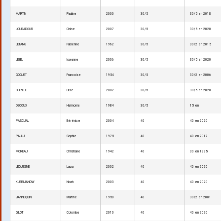
MARTIN
Pauline
2000
30/5
30/5 en 2018
LOURADOUR
Chloe
2007
30/5
30/5 en 2020
LETANG
Fabienne
1962
30/5
30/2 en 2015
LEBEL
lou-anne
2006
30/5
30/5 en 2020
GOGUET
Francoise
1954
30/5
30/2 en 2006
DUPILLE
Elise
2002
30/5
30/5 en 2020
DECOUX
Harmonie
1984
30/5
15 en
PASCUAL
Bérénice
2004
40
40 en 2020
PALLU
Sophie
1975
40
40 en 2017
MOREAU
Christiane
1942
40
30 en 1995
LEQUESNE
Laura
2002
40
40 en 2020
KUBRIJANOW
Noah
2003
40
40 en 2020
JANNEQUIN
Martine
1950
40
30/2 en 2001
GILOT
Colombe
2010
40
40 en 2020