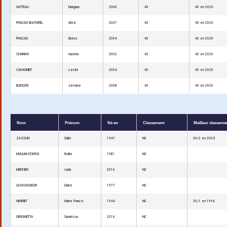
GATTEAU
Margaux
2006
40
40 en 2020
FRACAS BOUTAREL
Alizé
2007
40
40 en 2020
FRACAS
Eloise
2004
40
40 en 2020
CHAINHO
naomie
2002
40
40 en 2020
CAHAGNIET
cecile
2004
40
40 en 2020
BUISSON
servane
2008
40
40 en 2020
Nom
Prénom
Né en
Classement
Meilleur classeme
ZAZOUN
Odile
1947
NC
30/2 en 2005
MOULIN-STARCK
Emilie
1981
NC
MERCIER
carla
2016
NC
LEVAVASSEUR
Diane
1977
NC
HENRIET
Marie France
1944
NC
30/1 en 1994
GEROMETTA
Sarah-Lou
2016
NC