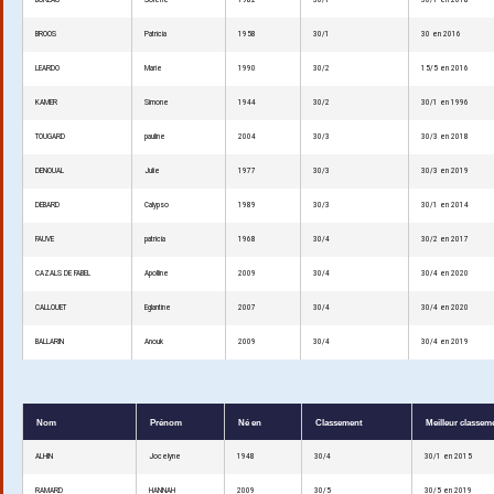
BUREAU
Solène
1982
30/1
30/1 en 2018
BROOS
Patricia
1958
30/1
30 en 2016
LEARDO
Marie
1990
30/2
15/5 en 2016
KAMER
Simone
1944
30/2
30/1 en 1996
TOUGARD
pauline
2004
30/3
30/3 en 2018
DENOUAL
Julie
1977
30/3
30/3 en 2019
DEBARD
Calypso
1989
30/3
30/1 en 2014
FAUVE
patricia
1968
30/4
30/2 en 2017
CAZALS DE FABEL
Apolline
2009
30/4
30/4 en 2020
CALLOUET
Eglantine
2007
30/4
30/4 en 2020
BALLARIN
Anouk
2009
30/4
30/4 en 2019
Nom
Prénom
Né en
Classement
Meilleur classem
ALHIN
Jocelyne
1948
30/4
30/1 en 2015
RAMARD
HANNAH
2009
30/5
30/5 en 2019