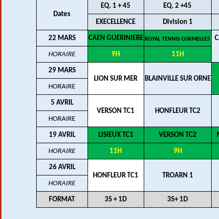
EQ. 1 + 45
EQ. 2 +45
Dates
EXECELLENCE
Division 1
22 MARS
CAEN GUERINIERE
C
ROYAL TENNIS CORMELLES
HORAIRE
9H
11H
29 MARS
LION SUR MER
BLAINVILLE SUR ORNE
HORAIRE
5 AVRIL
VERSON TC1
HONFLEUR TC2
HORAIRE
19 AVRIL
LISIEUX TC1
VERSON TC2
HORAIRE
11H
9H
26 AVRIL
HONFLEUR TC1
TROARN 1
HORAIRE
FORMAT
3S + 1D
3S+ 1D