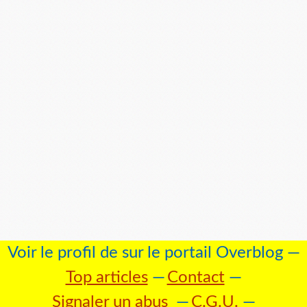
Voir le profil de
sur le portail Overblog
Top articles
Contact
Signaler un abus
C.G.U.