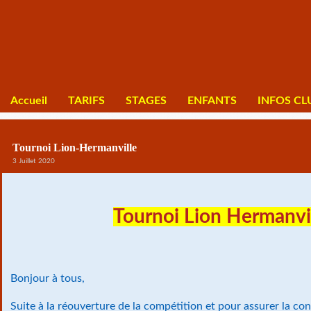
Accueil
TARIFS
STAGES
ENFANTS
INFOS CL
Tournoi Lion-Hermanville
3 Juillet 2020
Tournoi Lion Hermanvi
Bonjour à tous,
Suite à la réouverture de la compétition et pour assurer la cont