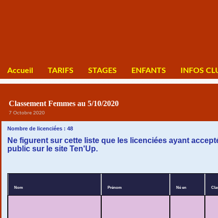
Accueil
TARIFS
STAGES
ENFANTS
INFOS CL
Classement Femmes au 5/10/2020
7 Octobre 2020
Nombre de licenciées : 48
Ne figurent sur cette liste que les licenciées ayant accepté
public sur le site Ten'Up.
Nom
Prénom
Né en
Cla