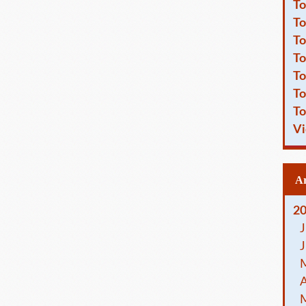
To
To
To
To
To
To
To
Vi
2
J
J
A