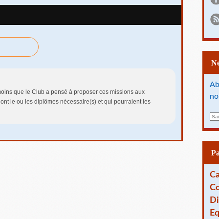
Ab
 moins que le Club a pensé à proposer ces missions aux
no
 ont le ou les diplômes nécessaire(s) et qui pourraient les
E
m
a
i
l
P
Ca
Co
Di
Eq