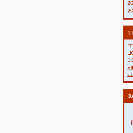
2
2
FF
L
C
VI
C