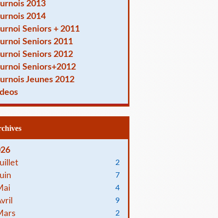
urnois 2013
urnois 2014
urnoi Seniors + 2011
urnoi Seniors 2011
urnoi Seniors 2012
urnoi Seniors+2012
urnois Jeunes 2012
deos
Archives
026
uillet
2
uin
7
Mai
4
vril
9
Mars
2