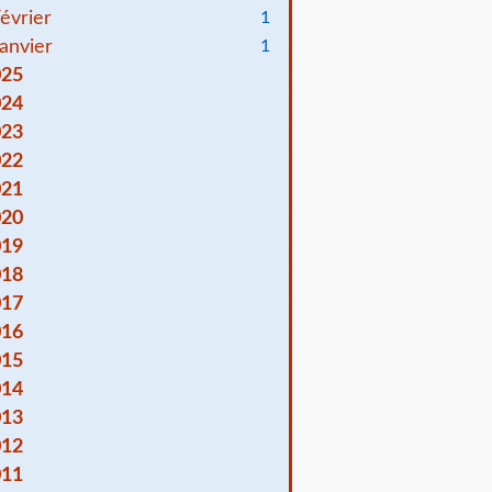
évrier
1
anvier
1
025
024
023
022
021
020
019
018
017
016
015
014
013
012
011