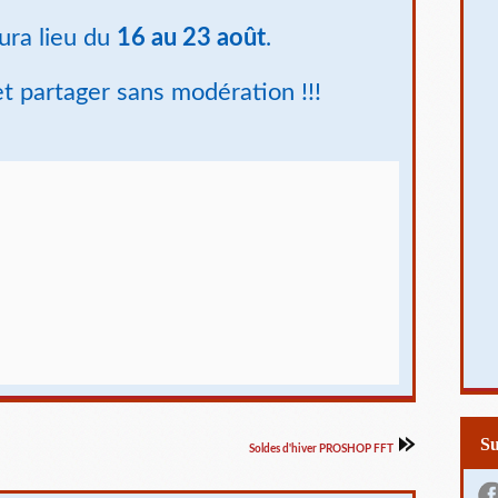
ura lieu du
16 au 23 août
.
et partager sans modération !!!
S
Soldes d'hiver PROSHOP FFT