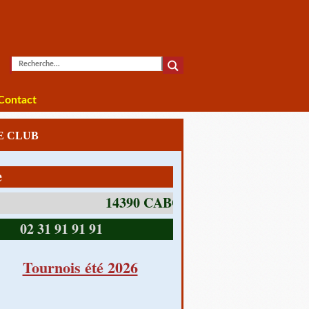
Contact
LE CLUB
1 av Charles De Gaulle
14390 CABOURG
02 31 91 91 91
Tournois été 2026