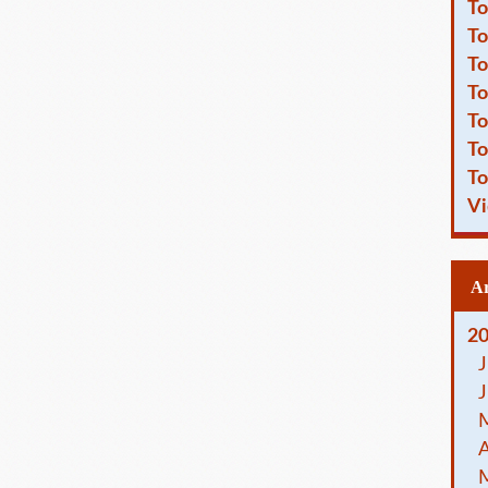
To
To
To
To
To
To
To
Vi
2
J
J
A