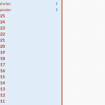
évrier
1
anvier
1
025
024
023
022
021
020
019
018
017
016
015
014
013
012
011