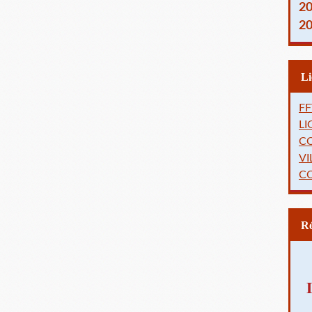
2
2
FF
L
C
VI
C