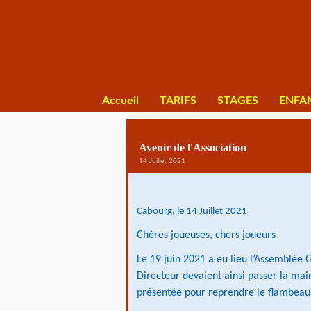
Accueil
TARIFS
STAGES
ENFA
Avenir de l'Association
14 Juillet 2021
Cabourg, le 14 Juillet 2021
Chères joueuses, chers joueurs
Le 19 juin 2021 a eu lieu l’Assemblée
Directeur devaient ainsi passer la mai
présentée pour reprendre le flambeau