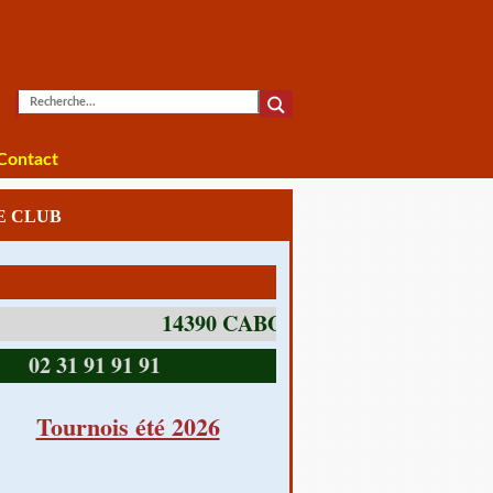
Contact
LE CLUB
1 av Charles De Gaulle
14390 CABOURG
02 31 91 91 91
Tournois été 2026