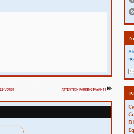
Ab
no
E
m
a
i
EZ-VOUS !
ATTENTION PARKING PAYANT !
l
P
Ca
Co
Di
Eq