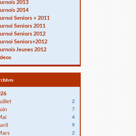
urnois 2013
urnois 2014
urnoi Seniors + 2011
urnoi Seniors 2011
urnoi Seniors 2012
urnoi Seniors+2012
urnois Jeunes 2012
deos
Archives
026
uillet
2
uin
7
Mai
4
vril
9
Mars
2