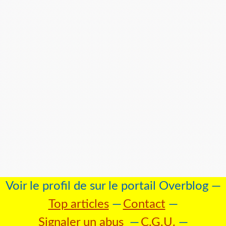
Voir le profil de
sur le portail Overblog
Top articles
Contact
Signaler un abus
C.G.U.