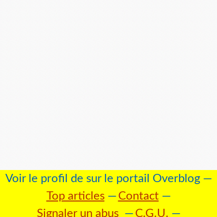
Voir le profil de
sur le portail Overblog
Top articles
Contact
Signaler un abus
C.G.U.