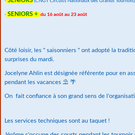
SENIORS
-
(CNGT Circuits Nationaux des Grands Tournois)
SENIORS +
-
du 16 août au 23 août
Côté loisir, les " saisonniers " ont adopté la tradi
surprises du mardi.
Jocelyne Ahlin est désignée référente pour en ass
pendant les vacances ⛱ 🌴
On fait confiance à son grand sens de l'organisat
Les services techniques sont au taquet !
Jérôme s'occupe des courts pendant les tournois 