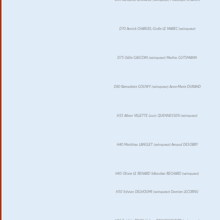
D70 Annick CHARUEL Gisèle LE MAREC (vainqueur)
D75 Odile GASCOIN (vainqueur) Marlies GUTSMANN
D80 Bernadette GOUWY (vainqueur) Anne-Marie DURAND
H35 Alban VILLETTE Louis QUENNESSEN (vainqueur)
H40 Matthieu LANGLET (vainqueur) Arnaud DESOBRY
H45 Olivier LE RENARD Sébastien RECHARD (vainqueur)
H50 Sylvian DELHOUMI (vainqueur) Damien LECORNU