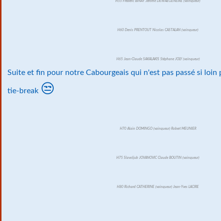
H55 Frédéric BINAY Jérôme DEWAEGENEIRE (vainqueur)
H60 Denis PRENTOUT Nicolas CASTALAN (vainqueur)
H65 Jean-Claude SAKALAKIS Stéphane JOLY (vainqueur)
Suite et fin pour notre Cabourgeais qui n'est pas passé si loin
😒
tie-break
H70 Alain DOMINGO (vainqueur) Robert MEUNIER
H75 Slavoljub JOVANOVIC Claude BOUTIN (vainqueur)
H80 Richard CATHERINE (vainqueur) Jean-Yves LACIRE