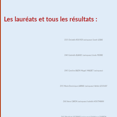
Les lauréats et tous les résultats :
D35 Christelle ROUYER (vainqueur) Sarah LEBAS
D40 Gabrielle BLANES (vainqueur) Linda PIERRE
D45 Caroline BAZIN Magali MALBET (vainqueur)
D55 Marie-Dominique LARRAS (vainqueur) Valérie LESOUEF
D60 Anne CARON (vainqueur) Isabelle HOUTMANN
D65 Bénédicte LEGRAND (vainqueur) Frédérique CHARON