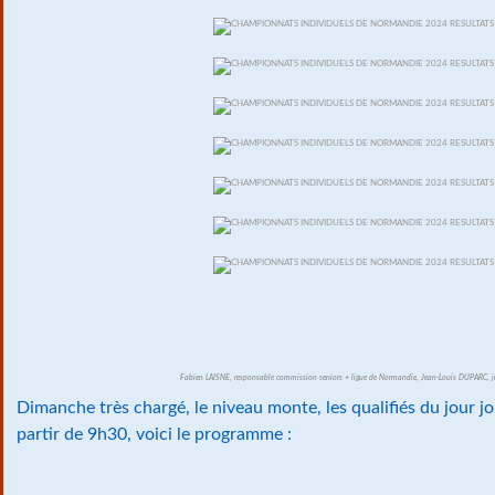
Fabien LAISNE, responsable commission seniors + ligue de Normandie, Jean-Louis DUPARC, ju
Dimanche très chargé, le niveau monte, les qualifiés du jour jo
partir de 9h30, voici le programme :