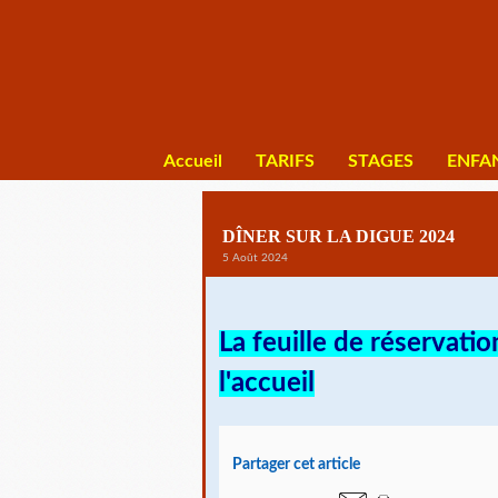
Accueil
TARIFS
STAGES
ENFA
DÎNER SUR LA DIGUE 2024
5 Août 2024
La feuille de réservatio
l'accueil
Partager cet article