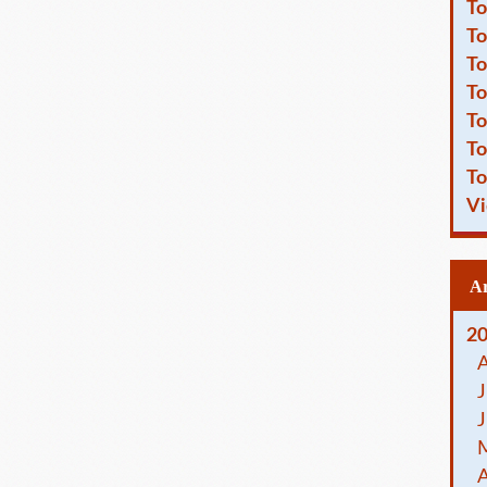
To
To
To
To
To
To
To
Vi
2
J
J
A