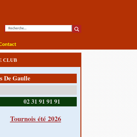
Contact
LE CLUB
Gaulle
14390 CABOURG
02 31 91 91 91
Tournois été 2026