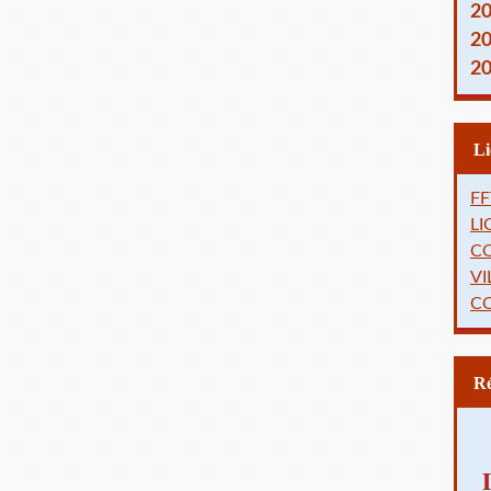
2
2
2
FF
L
C
VI
C