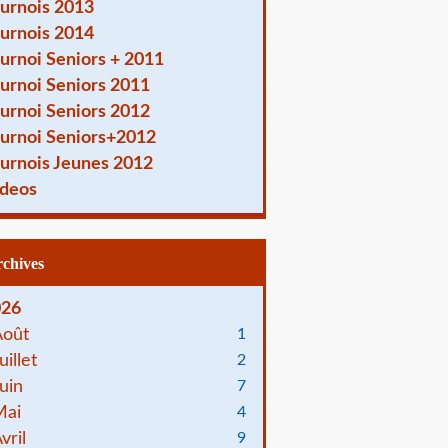
urnois 2013
urnois 2014
urnoi Seniors + 2011
urnoi Seniors 2011
urnoi Seniors 2012
urnoi Seniors+2012
urnois Jeunes 2012
deos
Archives
026
Août
1
uillet
2
uin
7
Mai
4
vril
9