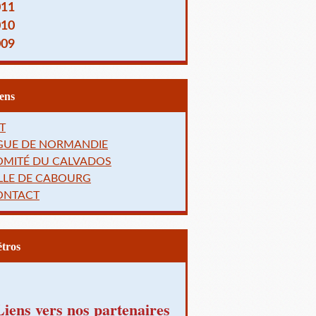
011
010
009
Liens
T
IGUE DE NORMANDIE
OMITÉ DU CALVADOS
LLE DE CABOURG
ONTACT
Rétros
Liens vers nos partenaires