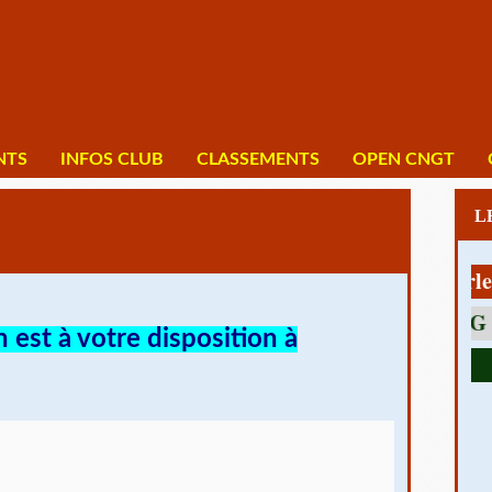
NTS
INFOS CLUB
CLASSEMENTS
OPEN CNGT
1 av Charles De 
n est à votre disposition à