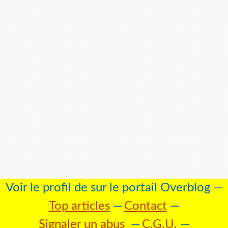
Voir le profil de
sur le portail Overblog
Top articles
Contact
Signaler un abus
C.G.U.