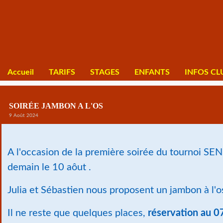
Accueil
TARIFS
STAGES
ENFANTS
INFOS CL
SOIRÉE JAMBON A L'OS
9 Août 2024
A l'occasion de la première soirée du tournoi S
demain le 10 aôut .
Julia et Sébastien nous proposent un jambon à l'os
Il ne reste que quelques places,
réservation au 0