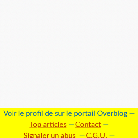
Voir le profil de
sur le portail Overblog
Top articles
Contact
Signaler un abus
C.G.U.