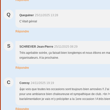
Q
Queguiner
25/11/2025 13:28
C’était génial
Répondre
S
SCHREVER Jean-Pierre
25/11/2025 08:29
Très agréable soirée, ça faisait bien longtemps et nous étions en ma
organisateurs. A la prochaine.
Répondre
C
Conroy
24/11/2025 19:19
👍je vois que toutes les occasions sont toujours bien arrosées !! J’a
pour une ambiance bien chaleureuse et sympathique de club..<br />
bar/alimentation je vais m’y précipiter a la 1ere occasion ! A très bien
Répondre