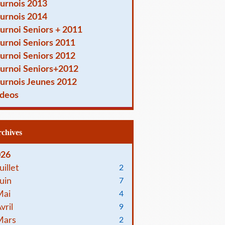
urnois 2013
urnois 2014
urnoi Seniors + 2011
urnoi Seniors 2011
urnoi Seniors 2012
urnoi Seniors+2012
urnois Jeunes 2012
deos
Archives
026
uillet
2
uin
7
Mai
4
vril
9
Mars
2