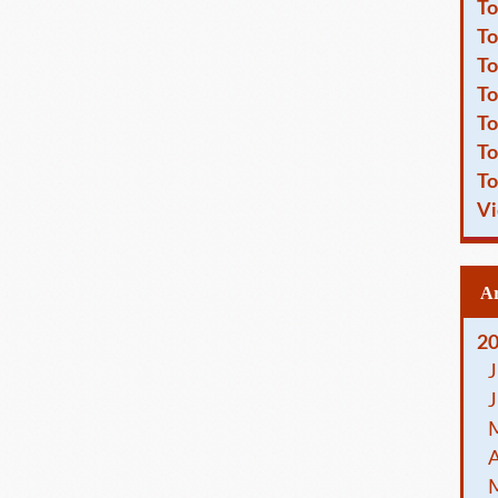
To
To
To
To
To
To
To
Vi
2
J
J
A