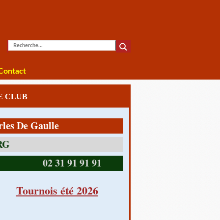
Contact
LE CLUB
e Gaulle
14390 CABOURG
02 31 91 91 91
Tournois été 2026