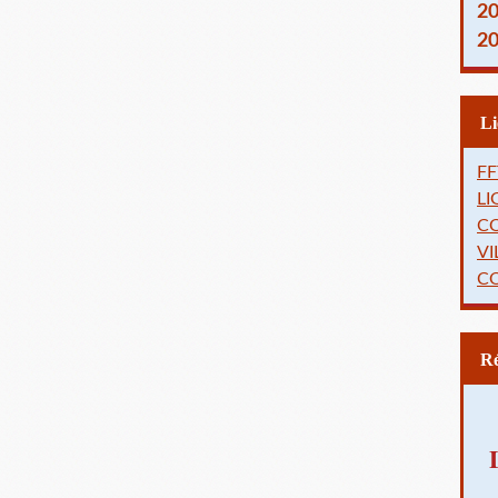
2
2
FF
L
C
VI
C