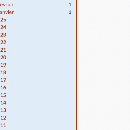
évrier
1
anvier
1
025
024
023
022
021
020
019
018
017
016
015
014
013
012
011