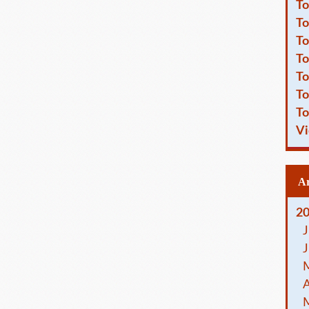
To
To
To
To
To
To
To
Vi
2
J
J
A