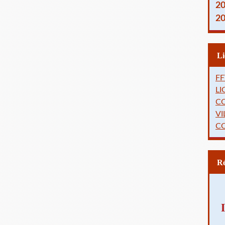
2
2
FF
L
C
VI
C