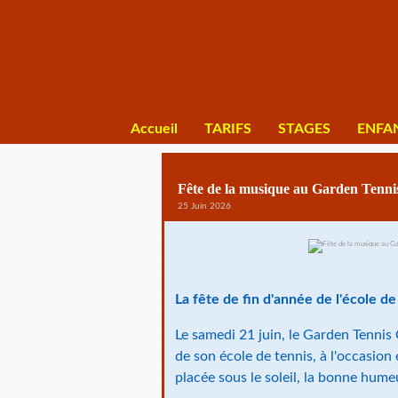
Accueil
TARIFS
STAGES
ENFA
Fête de la musique au Garden Tennis
25 Juin 2026
La fête de fin d'année de l'école de
Le samedi 21 juin, le Garden Tennis 
de son école de tennis, à l'occasion
placée sous le soleil, la bonne humeu