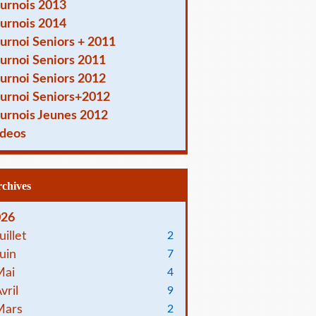
urnois 2013
urnois 2014
urnoi Seniors + 2011
urnoi Seniors 2011
urnoi Seniors 2012
urnoi Seniors+2012
urnois Jeunes 2012
deos
Archives
026
uillet
2
uin
7
Mai
4
vril
9
Mars
2