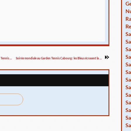
Ge
Nu
R
Re
Sa
Sa
Sa
Sa
7 juin : victoire totale pour les seniors dames du Garden Tennis Cabourg
Soirée mondiale au Garden Tennis Cabourg : les Bleus écrasent la Norvège !
Sa
Sa
Sa
Sa
Sa
Sa
Sa
Sa
Sa