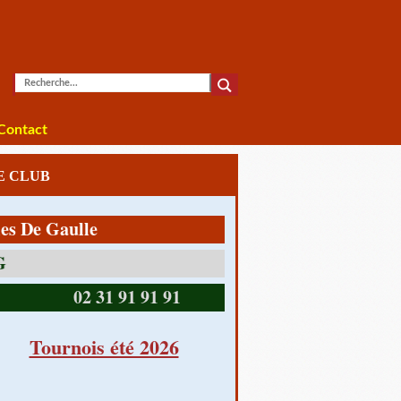
Contact
LE CLUB
 Gaulle
14390 CABOURG
02 31 91 91 91
Tournois été 2026