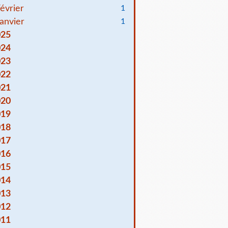
évrier
1
anvier
1
025
024
023
022
021
020
019
018
017
016
015
014
013
012
011