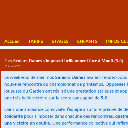
Accueil
TARIFS
STAGES
ENFANTS
INFOS CL
Les Seniors Dames s'imposent brillamment face à Moult (5-0)
2 Juin 2026
Le week-end dernier, nos
Seniors Dames
avaient rendez-vous 
nouvelle rencontre du championnat de printemps. Opposées à 
joueuses du Garden ont réalisé une prestation sérieuse et ap
une très belle victoire sur le score sans appel de
5-0
.
Dans une ambiance conviviale, l’équipe a su faire preuve de d
solidarité pour s’imposer dans chacune des rencontres,
quatre
une victoire en double
. Une performance collective qui reflèt