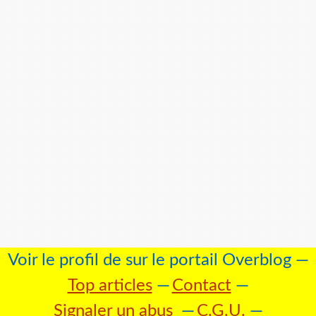
Voir le profil de
sur le portail Overblog
Top articles
Contact
Signaler un abus
C.G.U.