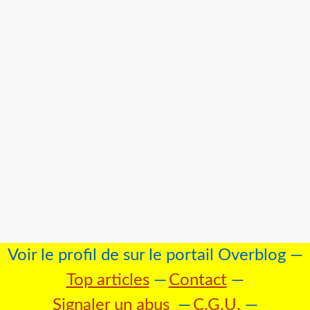
Voir le profil de
sur le portail Overblog
Top articles
Contact
Signaler un abus
C.G.U.