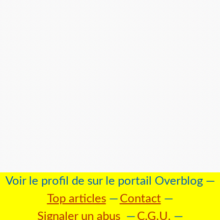
Voir le profil de
sur le portail Overblog
Top articles
Contact
Signaler un abus
C.G.U.