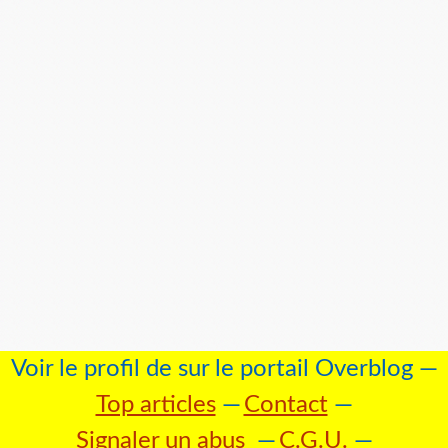
Voir le profil de
sur le portail Overblog
Top articles
Contact
Signaler un abus
C.G.U.