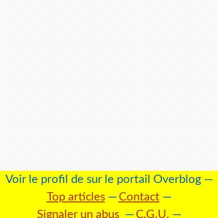
Voir le profil de
sur le portail Overblog
Top articles
Contact
Signaler un abus
C.G.U.