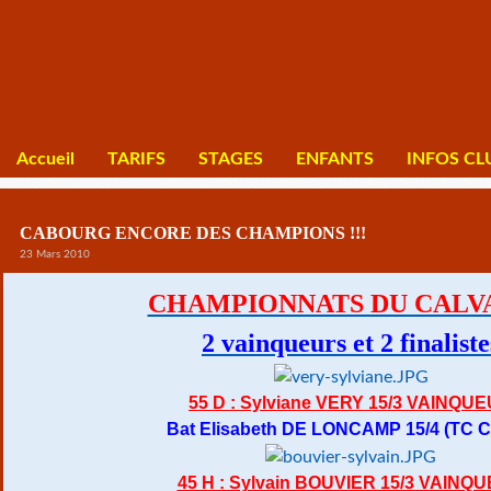
Accueil
TARIFS
STAGES
ENFANTS
INFOS CL
CABOURG ENCORE DES CHAMPIONS !!!
23 Mars 2010
CHAMPIONNATS DU CALV
2 vainqueurs et 2 finaliste
55 D : Sylviane VERY 15/3 VAINQU
Bat Elisabeth DE LONCAMP 15/4 (TC 
45 H : Sylvain BOUVIER 15/3 VAINQ