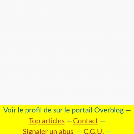
Voir le profil de
sur le portail Overblog
Top articles
Contact
Signaler un abus
C.G.U.