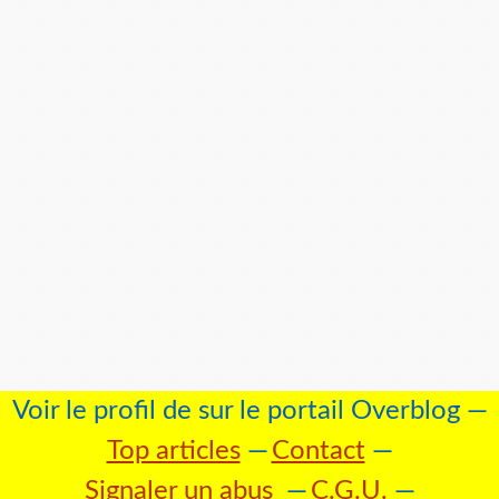
Voir le profil de
sur le portail Overblog
Top articles
Contact
Signaler un abus
C.G.U.