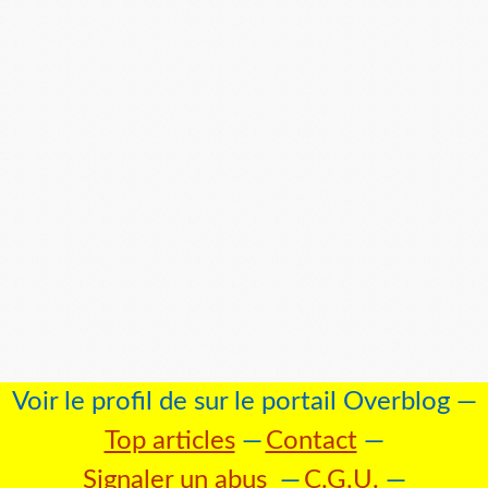
Voir le profil de
sur le portail Overblog
Top articles
Contact
Signaler un abus
C.G.U.