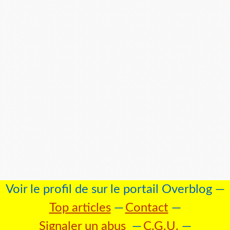
Voir le profil de
sur le portail Overblog
Top articles
Contact
Signaler un abus
C.G.U.