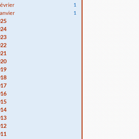
évrier
1
anvier
1
025
024
023
022
021
020
019
018
017
016
015
014
013
012
011