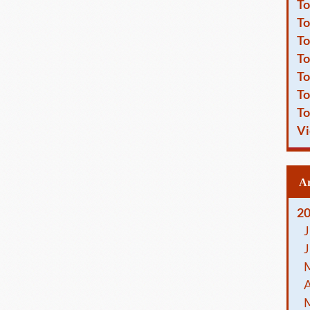
To
To
To
To
To
To
To
Vi
2
J
J
A