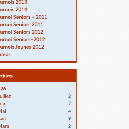
urnois 2013
urnois 2014
urnoi Seniors + 2011
urnoi Seniors 2011
urnoi Seniors 2012
urnoi Seniors+2012
urnois Jeunes 2012
deos
Archives
026
uillet
2
uin
7
Mai
4
vril
9
Mars
2