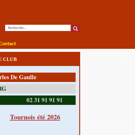
Contact
LE CLUB
e Gaulle
14390 CABOURG
02 31 91 91 91
Tournois été 2026