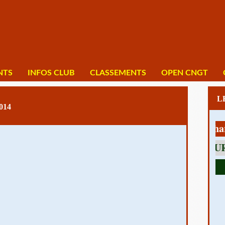
NTS
INFOS CLUB
CLASSEMENTS
OPEN CNGT
014
1 av Charles D