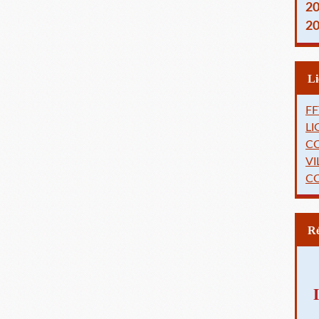
2
2
FF
L
C
VI
C