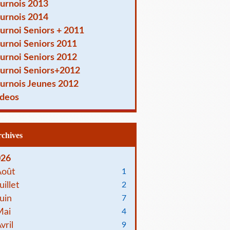
urnois 2013
urnois 2014
urnoi Seniors + 2011
urnoi Seniors 2011
urnoi Seniors 2012
urnoi Seniors+2012
urnois Jeunes 2012
deos
Archives
026
Août
1
uillet
2
uin
7
Mai
4
vril
9