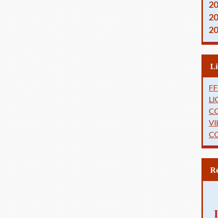
2
2
2
FF
L
C
VI
C