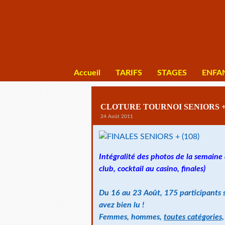
Accueil
TARIFS
STAGES
ENFA
CLOTURE TOURNOI SENIORS + 
24 Août 2011
Intégralité des photos de la semain
club, cocktail au casino, finales)
Du 16 au 23 Août, 175 participants se 
avez bien lu !
Femmes, hommes,
toutes catégories,