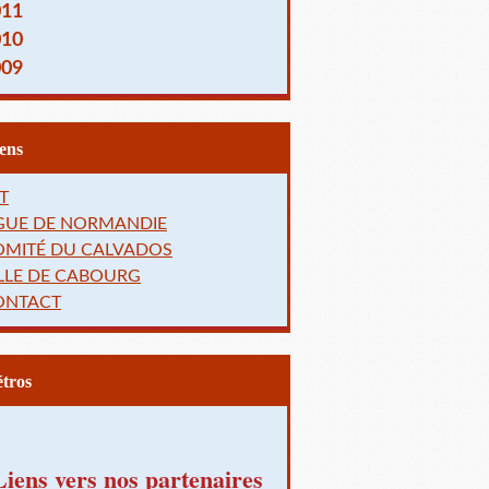
011
010
009
Liens
T
IGUE DE NORMANDIE
OMITÉ DU CALVADOS
LLE DE CABOURG
ONTACT
Rétros
Liens vers nos partenaires