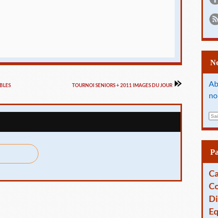
Ab
BLES
TOURNOI SENIORS + 2011 IMAGES DU JOUR
no
E
m
a
i
l
P
Ca
Co
Di
Eq