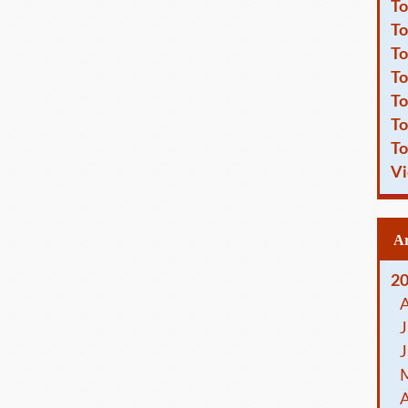
To
To
To
To
To
To
To
Vi
2
J
J
A