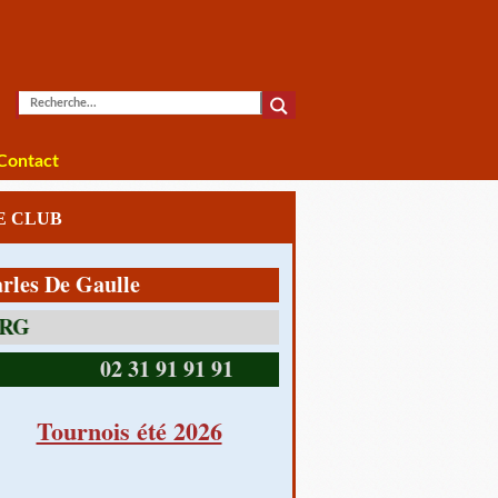
Contact
LE CLUB
De Gaulle
14390 CABOURG
02 31 91 91 91
Tournois été 2026