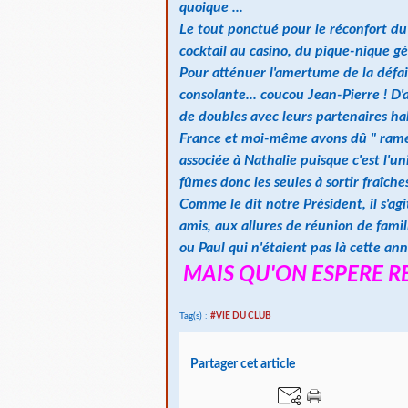
quoique ...
Le tout ponctué pour le réconfort du 
cocktail au casino, du pique-nique gé
Pour atténuer l'amertume de la défait
consolante... coucou Jean-Pierre ! D'
de doubles avec leurs partenaires hab
France et moi-même avons dû " ramer "
associée à Nathalie puisque c'est l'un
fûmes donc les seules à sortir fraîche
Comme le dit notre Président, il s'agi
amis, aux allures de réunion de fami
ou Paul qui n'étaient pas là cette ann
MAIS QU'ON ESPERE R
Tag(s) :
#VIE DU CLUB
Partager cet article