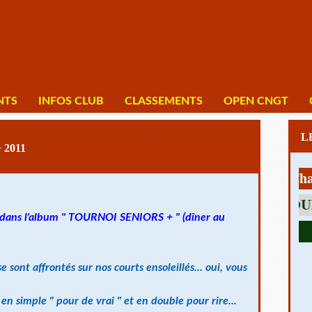
NTS
INFOS CLUB
CLASSEMENTS
OPEN CNGT
2011
1 av Charles 
e dans l'album " TOURNOI SENIORS + " (dîner au
sont affrontés sur nos courts ensoleillés... oui, vous
en simple " pour de vrai " et en double pour rire...