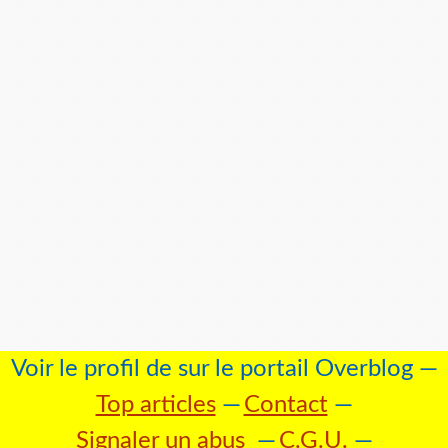
Voir le profil de
sur le portail Overblog
Top articles
Contact
Signaler un abus
C.G.U.