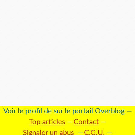
Voir le profil de
sur le portail Overblog
Top articles
Contact
Signaler un abus
C.G.U.