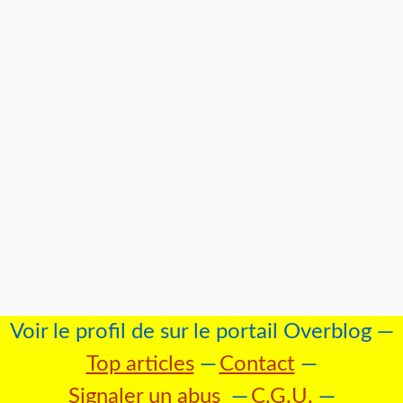
Voir le profil de
sur le portail Overblog
Top articles
Contact
Signaler un abus
C.G.U.