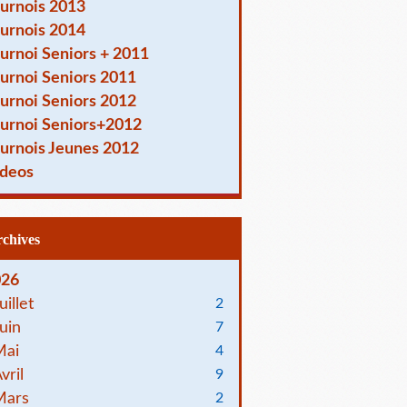
urnois 2013
urnois 2014
urnoi Seniors + 2011
urnoi Seniors 2011
urnoi Seniors 2012
urnoi Seniors+2012
urnois Jeunes 2012
deos
Archives
026
uillet
2
uin
7
Mai
4
vril
9
Mars
2