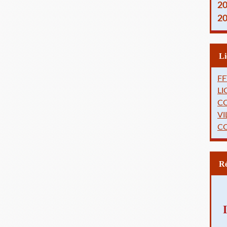
2
2
FF
L
C
VI
C