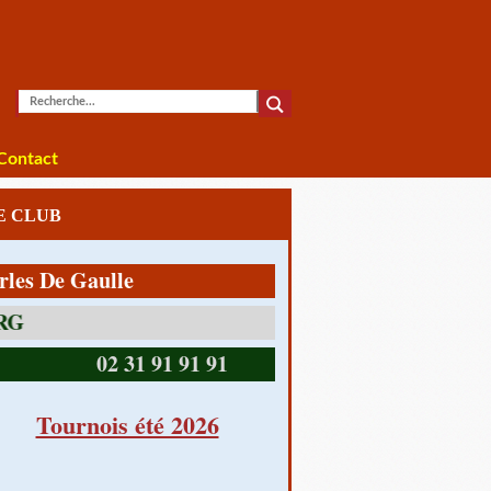
Contact
LE CLUB
De Gaulle
14390 CABOURG
02 31 91 91 91
Tournois été 2026