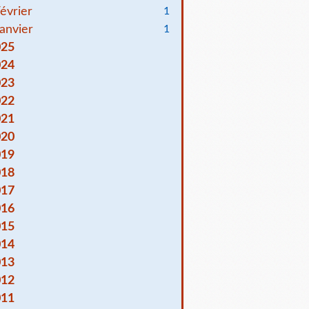
évrier
1
anvier
1
025
024
023
022
021
020
019
018
017
016
015
014
013
012
011