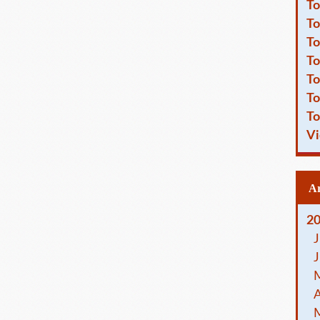
To
To
To
To
To
To
To
Vi
2
J
J
A