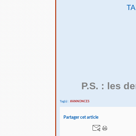
TA
P.S. : les de
Tag(s) :
#ANNONCES
Partager cet article