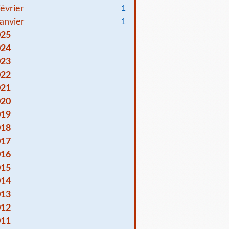
évrier
1
anvier
1
025
024
023
022
021
020
019
018
017
016
015
014
013
012
011