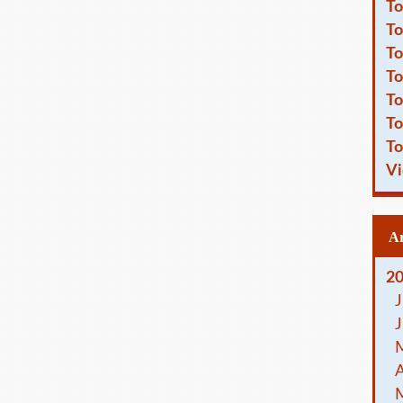
To
To
To
To
To
To
To
Vi
2
J
J
A