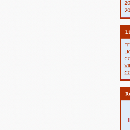
2
2
FF
L
C
VI
C