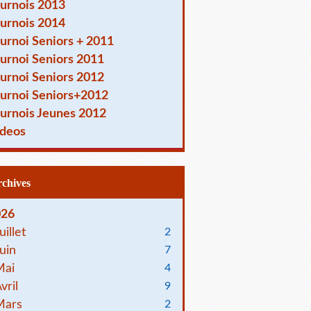
urnois 2013
urnois 2014
urnoi Seniors + 2011
urnoi Seniors 2011
urnoi Seniors 2012
urnoi Seniors+2012
urnois Jeunes 2012
deos
Archives
026
uillet
2
uin
7
Mai
4
vril
9
Mars
2