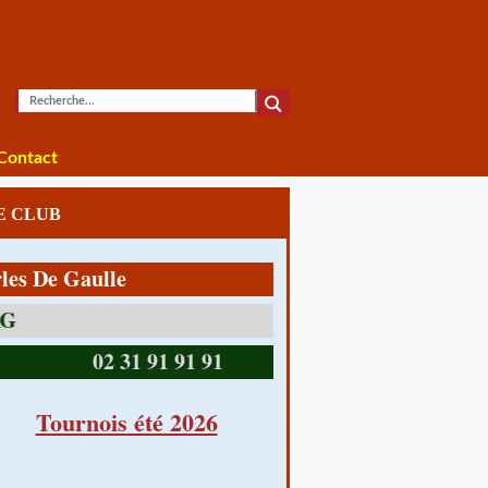
Contact
LE CLUB
e Gaulle
14390 CABOURG
02 31 91 91 91
Tournois été 2026