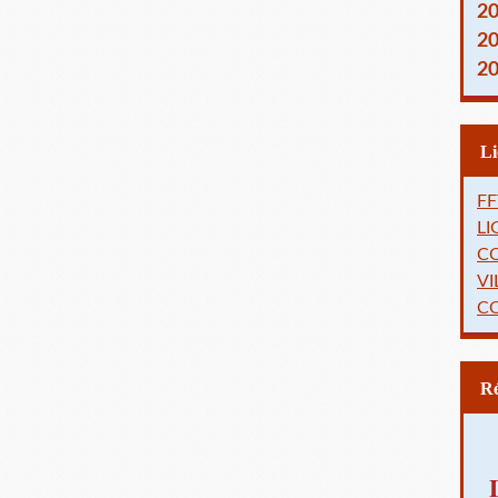
2
2
2
FF
L
C
VI
C