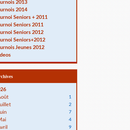
urnois 2013
urnois 2014
urnoi Seniors + 2011
urnoi Seniors 2011
urnoi Seniors 2012
urnoi Seniors+2012
urnois Jeunes 2012
deos
Archives
026
Août
1
uillet
2
uin
7
Mai
4
vril
9