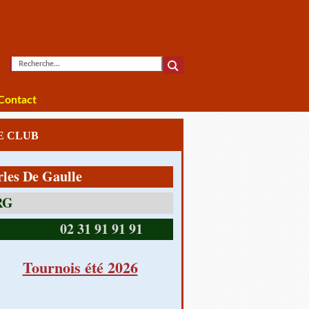
Contact
LE CLUB
e Gaulle
14390 CABOURG
02 31 91 91 91
Tournois été 2026