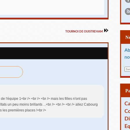
TOURNOI DE OUISTREHAM
Ab
no
E
m
a
i
l
P
e l'équipe 1<br /> <br /> <br /> mais les filles n'ont pas
Ca
tats un peu moins brillants ...<br /> <br /> <br /> allez Cabourg
es les premières places !<br />
Co
Di
Eq