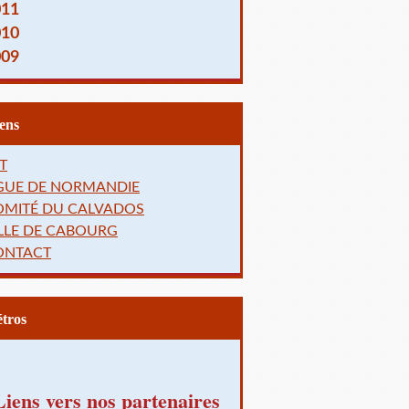
011
010
009
Liens
T
IGUE DE NORMANDIE
OMITÉ DU CALVADOS
LLE DE CABOURG
ONTACT
Rétros
Liens vers nos partenaires