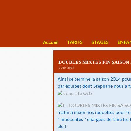
Accueil
TARIFS
STAGES
ENFA
DOUBLES MIXTES FIN SAISON 
3 Juin 2014
Ainsi se termine la saison 2014 pou
par équipes dont Stéphane nous a fai
matin à mixer nos raquettes pour fo
" innocentes " chargées de faire les
élu !