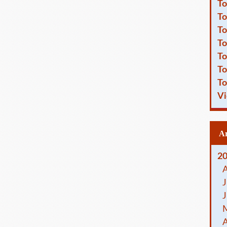
To
To
To
To
To
To
To
Vi
2
J
J
A