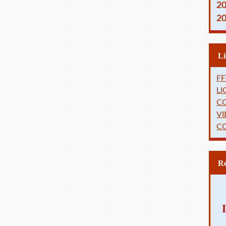
2
2
FF
L
C
VI
C