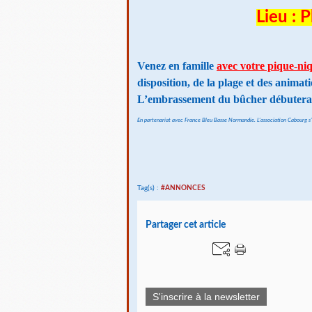
Lieu : 
Venez en famille
avec votre pique-ni
disposition, de la plage et des animat
L’embrassement du bûcher débutera à
En partenariat avec France Bleu Basse Normandie. L’association Cabourg s’
Tag(s) :
#ANNONCES
Partager cet article
S'inscrire à la newsletter