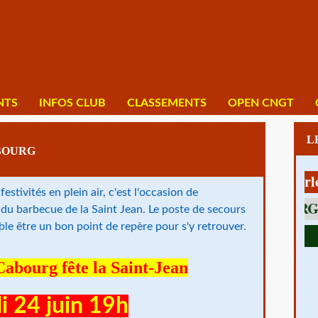
NTS
INFOS CLUB
CLASSEMENTS
OPEN CNGT
ABOURG
1 av Charles De
festivités en plein air, c'est l'occasion de
 du barbecue de la Saint Jean. Le poste de secours
e être un bon point de repère pour s'y retrouver.
Cabourg fête la Saint-Jean
i 24 juin 19h