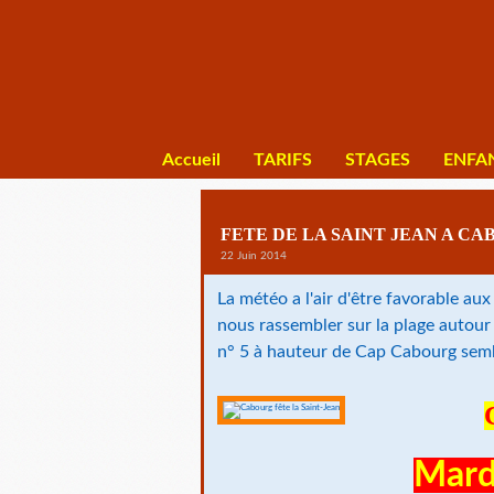
Accueil
TARIFS
STAGES
ENFA
FETE DE LA SAINT JEAN A C
22 Juin 2014
La météo a l'air d'être favorable aux 
nous rassembler sur la plage autour
n° 5 à hauteur de Cap Cabourg sembl
Mard