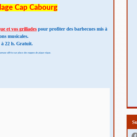
Plage Cap Cabourg
que
et vos grillades
pour profiter des barbecues mis à
ions musicales.
 22 h. Gratuit.
amuse offrira sur place des nappes de pique-nique.
S