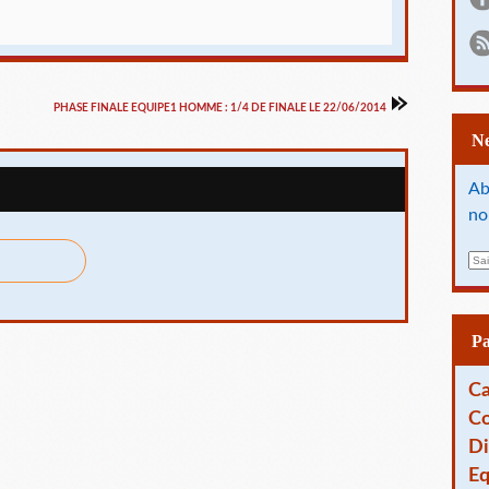
PHASE FINALE EQUIPE1 HOMME : 1/4 DE FINALE LE 22/06/2014
Ab
no
E
m
a
i
l
P
Ca
Co
Di
Eq