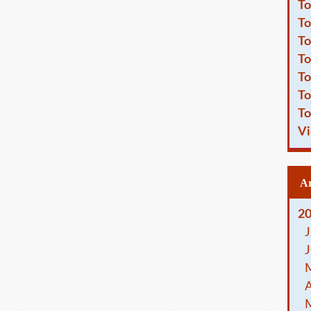
To
To
To
To
To
To
To
Vi
2
J
J
A