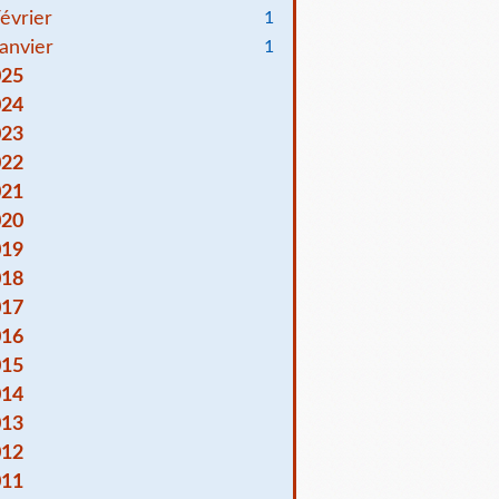
évrier
1
anvier
1
025
024
023
022
021
020
019
018
017
016
015
014
013
012
011