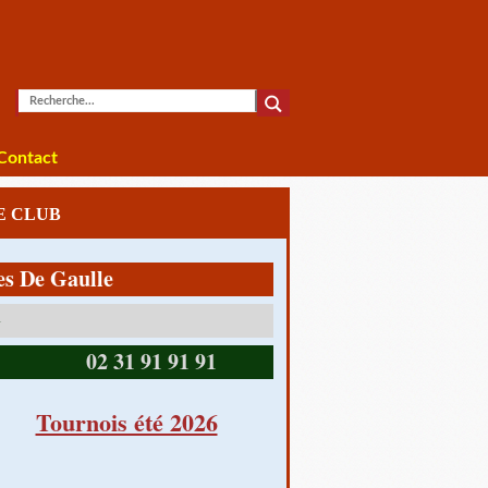
Contact
LE CLUB
 Gaulle
14390 CABOURG
02 31 91 91 91
Tournois été 2026