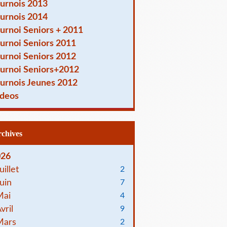
urnois 2013
urnois 2014
urnoi Seniors + 2011
urnoi Seniors 2011
urnoi Seniors 2012
urnoi Seniors+2012
urnois Jeunes 2012
deos
Archives
026
uillet
2
uin
7
Mai
4
vril
9
Mars
2