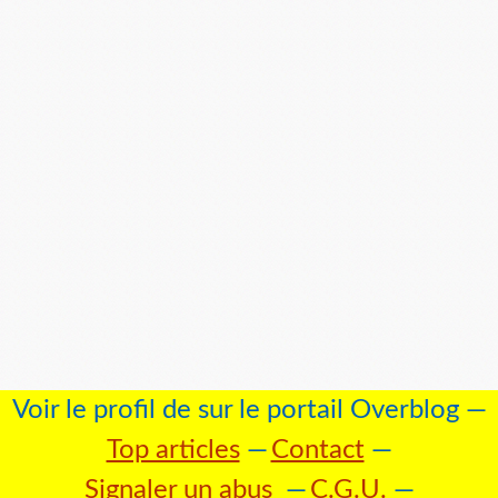
Voir le profil de
sur le portail Overblog
Top articles
Contact
Signaler un abus
C.G.U.