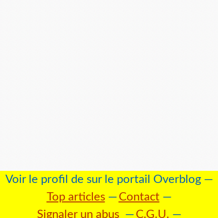
Voir le profil de
sur le portail Overblog
Top articles
Contact
Signaler un abus
C.G.U.