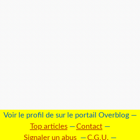
Voir le profil de
sur le portail Overblog
Top articles
Contact
Signaler un abus
C.G.U.