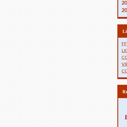
2
2
FF
L
C
VI
C