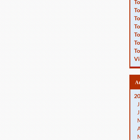
To
To
To
To
To
To
To
Vi
2
J
J
A