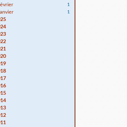
évrier
1
anvier
1
025
024
023
022
021
020
019
018
017
016
015
014
013
012
011