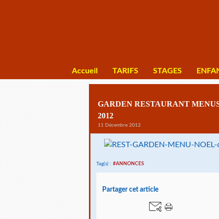
Accueil
TARIFS
STAGES
ENFA
GARDEN RESTAURANT MENUS
2012
11 Décembre 2012
Tag(s) :
#ANNONCES
Partager cet article