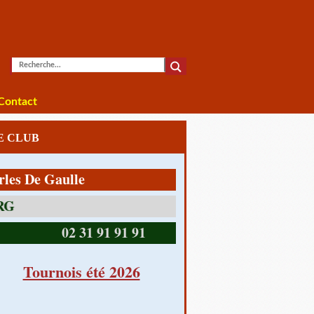
Contact
LE CLUB
De Gaulle
14390 CABOURG
02 31 91 91 91
Tournois été 2026