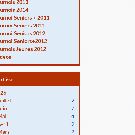
urnois 2013
urnois 2014
urnoi Seniors + 2011
urnoi Seniors 2011
urnoi Seniors 2012
urnoi Seniors+2012
urnois Jeunes 2012
deos
Archives
026
uillet
2
uin
7
Mai
4
vril
9
Mars
2