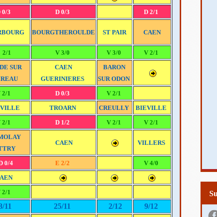
 0/3
D 0/3
D 2/1
RBOURG
BOURGTHEROULDE
ST PAIR
CAEN
 2/1
V 3/0
V 3/0
V 2/1
DE SUR
CAEN
BARON
IREAU
GUERINIERES
SUR ODON
 2/1
D 0/3
V 2/1
VILLE
TROARN
CREULLY
BIEVILLE
 2/1
D 1/2
V 2/1
V 2/1
MOLAY
CAEN
VILLERS
TTRY
D 0/4
E 2/2
V 4/0
AEN
 2/1
S
8/11
25/11
2/12
9/12