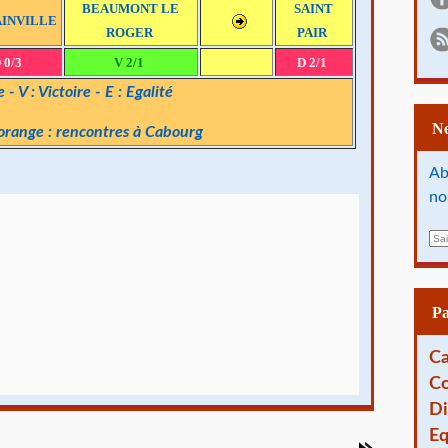
BEAUMONT LE
SAINT
INVILLE
ROGER
PAIR
 0/3
V 2/1
D 2/1
 - V : Victoire - E : Egalité
en orange : rencontres à Cabourg
Ab
no
E
m
a
i
l
P
Ca
Co
Di
Eq