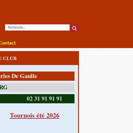
Contact
LE CLUB
De Gaulle
14390 CABOURG
02 31 91 91 91
Tournois été 2026