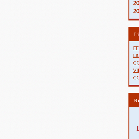
2
2
FF
L
C
VI
C