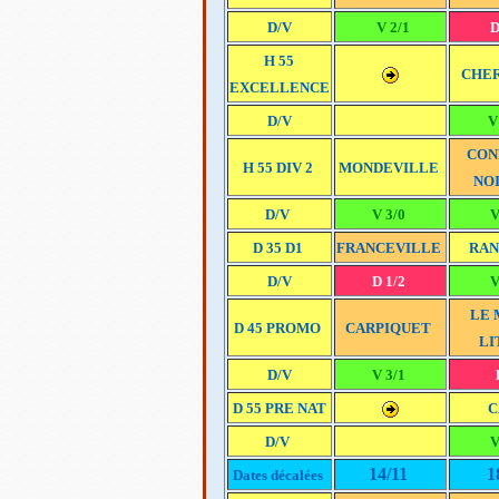
D/V
V 2/1
D
H 55
CHE
EXCELLENCE
D/V
V
CON
H 55 DIV 2
MONDEVILLE
NO
D/V
V 3/0
V
D 35 D1
FRANCEVILLE
RAN
D/V
D 1/2
V
LE 
D 45 PROMO
CARPIQUET
LI
D/V
V 3/1
D 55 PRE NAT
C
D/V
V
14/11
1
Dates décalées