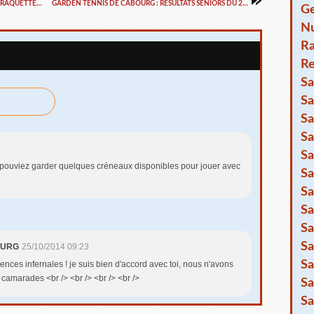
COMITE DEPARTEMENTAL DE TENNIS : OPERATION RAQUETTES 2014/2015
GARDEN TENNIS DE CABOURG : RESULTATS SENIORS DU 26/10/2014
Ge
Nu
R
Re
Sa
Sa
Sa
Sa
Sa
 pouviez garder quelques créneaux disponibles pour jouer avec
Sa
Sa
Sa
Sa
Sa
OURG
25/10/2014 09:23
Sa
dences infernales ! je suis bien d'accord avec toi, nous n'avons
camarades <br /> <br /> <br /> <br />
Sa
Sa