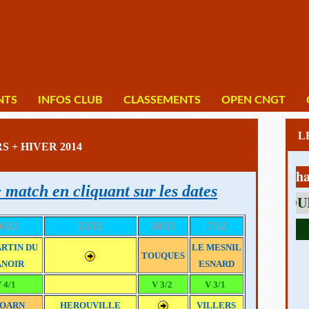
NTS
INFOS CLUB
CLASSEMENTS
OPEN CNGT
 + HIVER 2014
1 av Charles 
 match en cliquant sur les dates
6/11
23/11
30/11
7/12
ARTIN DU
LE MESNIL
TOUQUES
NOIR
ESNARD
 4/1
V 3/2
V 3/1
OARN
HEROUVILLE
VILLERS