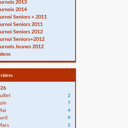
urnois 2013
urnois 2014
urnoi Seniors + 2011
urnoi Seniors 2011
urnoi Seniors 2012
urnoi Seniors+2012
urnois Jeunes 2012
deos
Archives
026
uillet
2
uin
7
Mai
4
vril
9
Mars
2