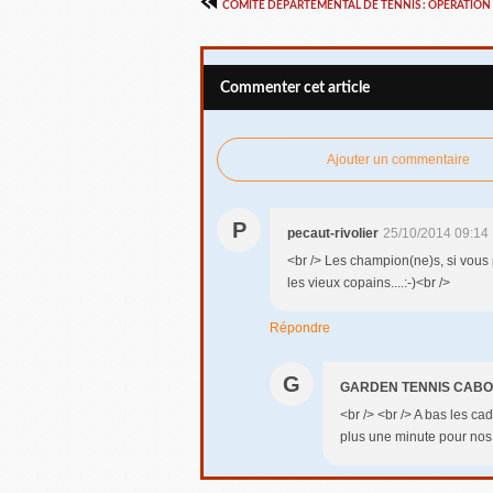
Commenter cet article
Ajouter un commentaire
P
pecaut-rivolier
25/10/2014 09:14
<br /> Les champion(ne)s, si vous
les vieux copains....:-)<br />
Répondre
G
GARDEN TENNIS CAB
<br /> <br /> A bas les ca
plus une minute pour nos 