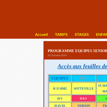
Accueil
TARIFS
STAGES
ENFA
PROGRAMME EQUIPES SENIORS
25 Octobre 2014
Accès aux feuilles de
EQUIPES
09/11
1
ST M
H 35 RM2
SOTTEVILLE
MA
D/V
D 0/5
V
H 45 D1
VERSON
TR