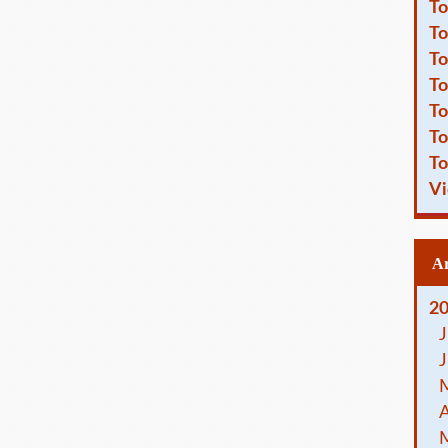
To
To
To
To
To
To
To
Vi
2
J
J
A