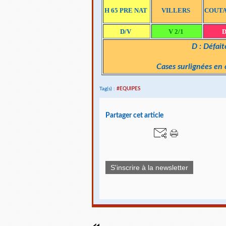
H 65 PRE NAT
VILLERS
COUTA
D/V
V 2/1
D
D : Défaite
Cases surlignées 
Tag(s) :
#EQUIPES
Partager cet article
S'inscrire à la newsletter