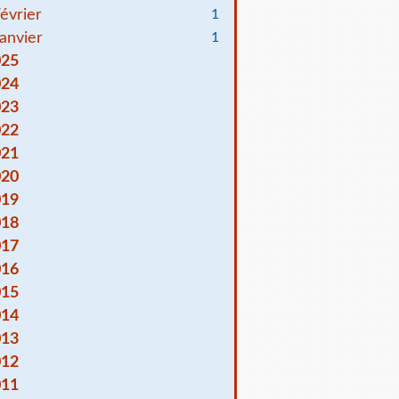
évrier
1
anvier
1
025
024
023
022
021
020
019
018
017
016
015
014
013
012
011