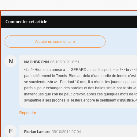
Commenter cet article
Ajouter un commentaire
N
NACHBRONN
06/10/2012 18:51
<br /> Hier on a pensé à ….GERARD aimait le sport, <br /> <br /> <br
particulièrement le Tennis. Bien au-delà d’une partie de tennis c’est l
se souviendra<br /> . Pendant 10 ans, il a réunis les joueurs pas 
parfois pour échanger des paroles et des balles.<br /> <br /> <br /
inattendues que l’on ne peut prévoir, après ces quelques mots de<
sympathie à ses proches, il restera encore le sentiment d’injustice.<
Répondre
F
Florian Lamare
05/10/2012 07:04