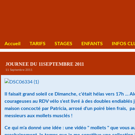
Accueil
TARIFS
STAGES
ENFANTS
INFOS CL
JOURNEE DU 11SEPTEMBRE 2011
11 Septembre 2011
Il faisait grand soleil ce Dimanche, c'était hélas vers 17h ... A
courageuses au RDV vélo s'est livré à des doubles endiablés 
maison concocté par Patricia, arrosé d'un poiré bien frais, p
messieurs aux mollets musclés !
Ce qui m'a donné une idée : une vidéo " mollets " que vous au
prochainement, le temps que je me constitue une collection !