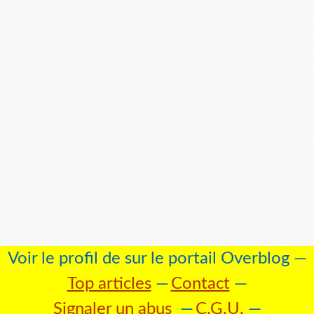
Voir le profil de
sur le portail Overblog
Top articles
Contact
Signaler un abus
C.G.U.