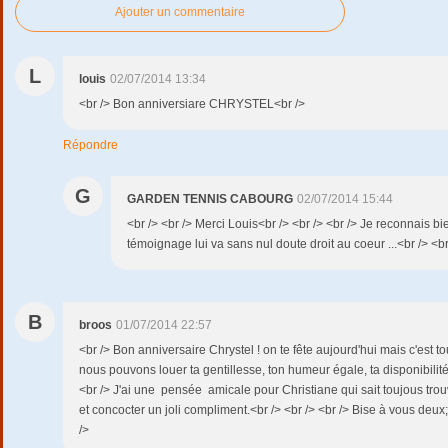
Ajouter un commentaire
L
louis
02/07/2014 13:34
<br /> Bon anniversiare CHRYSTEL<br />
Répondre
G
GARDEN TENNIS CABOURG
02/07/2014 15:44
<br /> <br /> Merci Louis<br /> <br /> <br /> Je reconnais bie
témoignage lui va sans nul doute droit au coeur ...<br /> <br 
B
broos
01/07/2014 22:57
<br /> Bon anniversaire Chrystel ! on te fête aujourd'hui mais c'est t
nous pouvons louer ta gentillesse, ton humeur égale, ta disponibilité
<br /> J'ai une pensée amicale pour Christiane qui sait toujous trou
et concocter un joli compliment.<br /> <br /> <br /> Bise à vous deux;<
/>