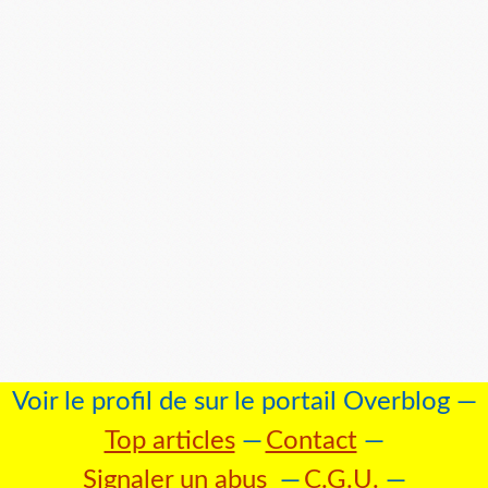
Voir le profil de
sur le portail Overblog
Top articles
Contact
Signaler un abus
C.G.U.