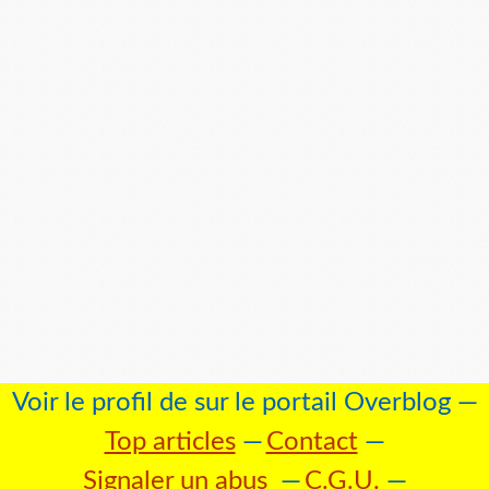
Voir le profil de
sur le portail Overblog
Top articles
Contact
Signaler un abus
C.G.U.