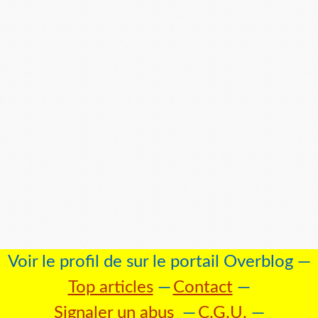
Voir le profil de
sur le portail Overblog
Top articles
Contact
Signaler un abus
C.G.U.