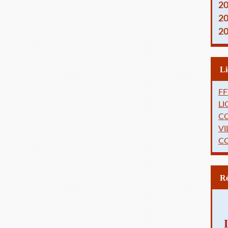
2
2
2
FF
L
C
VI
C