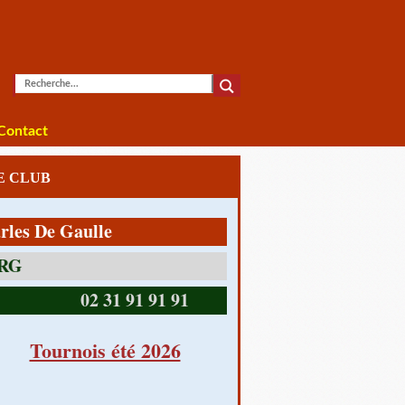
Contact
LE CLUB
De Gaulle
14390 CABOURG
02 31 91 91 91
Tournois été 2026