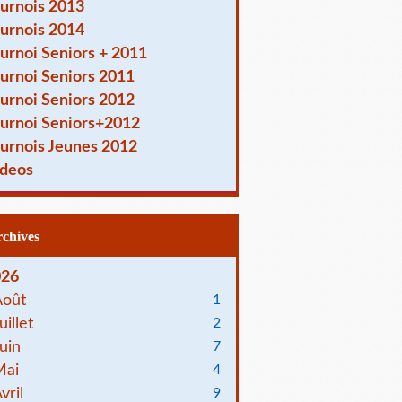
urnois 2013
urnois 2014
urnoi Seniors + 2011
urnoi Seniors 2011
urnoi Seniors 2012
urnoi Seniors+2012
urnois Jeunes 2012
deos
Archives
026
Août
1
uillet
2
uin
7
Mai
4
vril
9