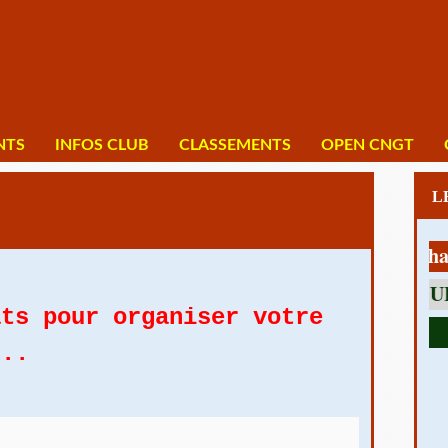
NTS
INFOS CLUB
CLASSEMENTS
OPEN CNGT
1 av Charles 
ats pour organiser votre
...