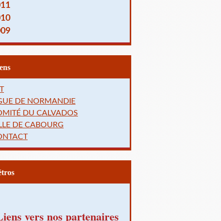
011
010
009
Liens
T
IGUE DE NORMANDIE
OMITÉ DU CALVADOS
LLE DE CABOURG
ONTACT
Rétros
Liens vers nos partenaires