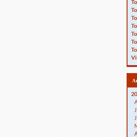
To
To
To
To
To
To
To
Vi
2
J
J
A