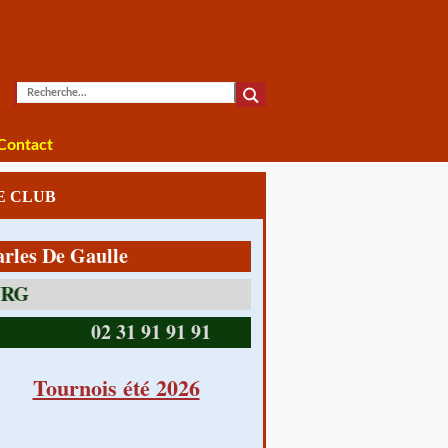
Contact
LE CLUB
De Gaulle
14390 CABOURG
02 31 91 91 91
Tournois été 2026