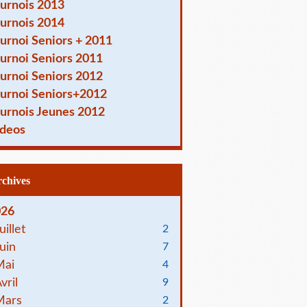
urnois 2013
urnois 2014
urnoi Seniors + 2011
urnoi Seniors 2011
urnoi Seniors 2012
urnoi Seniors+2012
urnois Jeunes 2012
deos
Archives
026
uillet
2
uin
7
Mai
4
vril
9
Mars
2