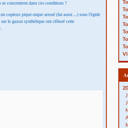
To
se concentrent dans ces conditions ?
To
 un copieux pique-nique arrosé (lui aussi ...) sous l'égide
To
ur le gazon synthétique ont clôturé cette
To
.
To
To
To
Vi
2
J
J
A