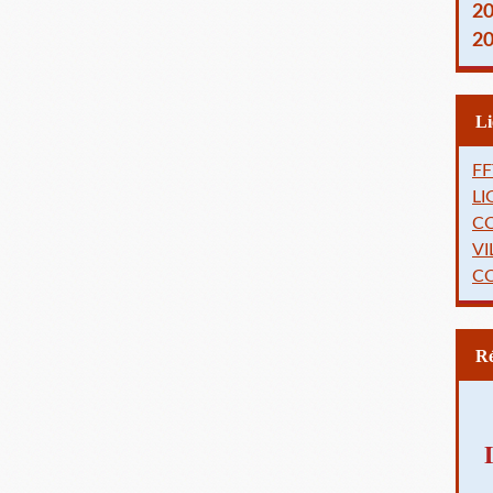
2
2
FF
L
C
VI
C