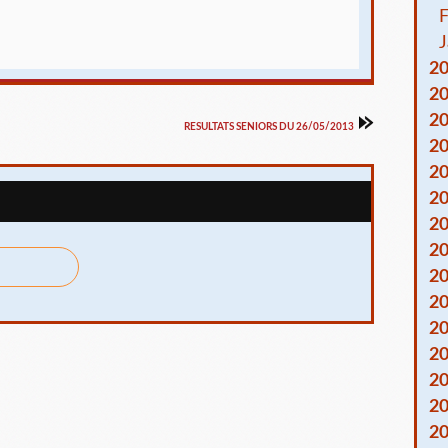
F
J
2
2
2
RESULTATS SENIORS DU 26/05/2013
2
2
2
2
2
2
2
2
2
2
2
2