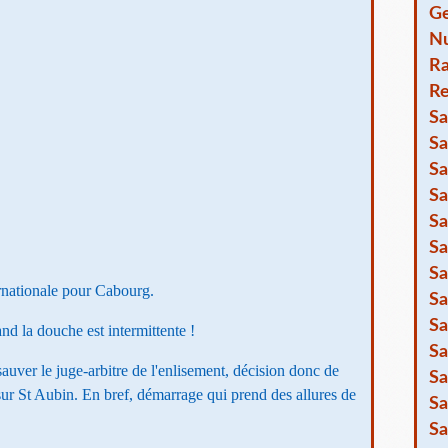
Ge
Nu
R
Re
Sa
Sa
Sa
Sa
Sa
Sa
Sa
ternationale pour Cabourg.
Sa
Sa
and la douche est intermittente !
Sa
auver le juge-arbitre de l'enlisement, décision donc de
Sa
sur St Aubin. En bref, démarrage qui prend des allures de
Sa
Sa