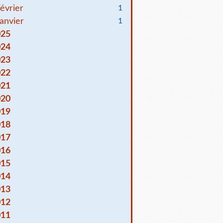
évrier
1
anvier
1
025
024
023
022
021
020
019
018
017
016
015
014
013
012
011